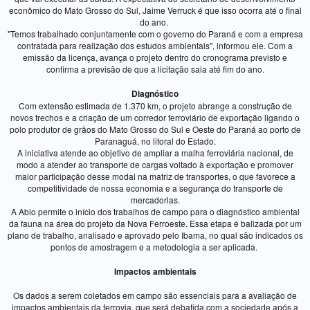
econômico do Mato Grosso do Sul, Jaime Verruck é que isso ocorra até o final
do ano.
"Temos trabalhado conjuntamente com o governo do Paraná e com a empresa
contratada para realização dos estudos ambientais", informou ele. Com a
emissão da licença, avança o projeto dentro do cronograma previsto e
confirma a previsão de que a licitação saia até fim do ano.
Diagnóstico
Com extensão estimada de 1.370 km, o projeto abrange a construção de
novos trechos e a criação de um corredor ferroviário de exportação ligando o
polo produtor de grãos do Mato Grosso do Sul e Oeste do Paraná ao porto de
Paranaguá, no litoral do Estado.
A iniciativa atende ao objetivo de ampliar a malha ferroviária nacional, de
modo a atender ao transporte de cargas voltado à exportação e promover
maior participação desse modal na matriz de transportes, o que favorece a
competitividade de nossa economia e a segurança do transporte de
mercadorias.
A Abio permite o início dos trabalhos de campo para o diagnóstico ambiental
da fauna na área do projeto da Nova Ferroeste. Essa etapa é balizada por um
plano de trabalho, analisado e aprovado pelo Ibama, no qual são indicados os
pontos de amostragem e a metodologia a ser aplicada.
Impactos ambientais
Os dados a serem coletados em campo são essenciais para a avaliação de
impactos ambientais da ferrovia, que será debatida com a sociedade após a