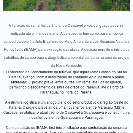
A licitação do ramal ferroviário entre Cascavel e Foz do Iguaçu pode ser
realizada até o final deste ano. A perspectiva tem como base a licença
concedida pelo Instituto Brasileiro do Meio Ambiente e dos Recursos Naturais
Renováveis (IBAMA) para execução das obras. A decisão permite o início dos
trabalhos de campo para o diagnóstico ambiental da fauna na área do projeto
da Nova Ferroeste.
O processo de licenciamento da ferrovia, que ligará Mato Grosso do Sul ao
Paraná, avançou com a autorização do chamado Abio, destaca o portal
Midiamax. O projeto prevê, entre outras, um ramal até Foz do Iguaçu,
permitindo o escoamento da safra de grãos do Paraguai até o Porto de
Paranaguá, no litoral do Paraná.
A estrutura logística é um antigo pleito do setor produtivo da região Oeste do
Paraná. O projeto prevê ainda uma nova ferrovia entre Maracaju (MS) e
Cascavel, revitalizar o atual trecho de Cascavel a Guarapuava e construir uma
nova ferrovia entre Guarapuava e Paranaguá.
Com a decisão do IBAMA, terá início licitação para contratação da empresa
que vai executar as obras. A expectativa do secretário de desenvolvimento