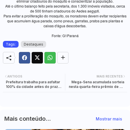
eliminar criadouros do mosquito e conscientizar a população.
Até o último balanço feito pela secretaria, dos 1.300 imóveis visitados, cerca
de 500 tinham criadouros do Aedes aegypti.
Para evitar a proliferação do mosquito, os moradores devem evitar recipientes
que acumulem água parada, como pneus, garrafas, pratos para plantas e
caixas d'água descobertas.
Fonte: G1Paraná
Tags:
Destaques
ANTIGOS
MAIS RECENTES
Prefeitura trabalha para asfaltar
Mega-Sena acumulada sorteia
100% da cidade antes do prazo
nesta quarta-feira prêmio de R$
estabelecido
12 milhões
Mais conteúdo...
Mostrar mais