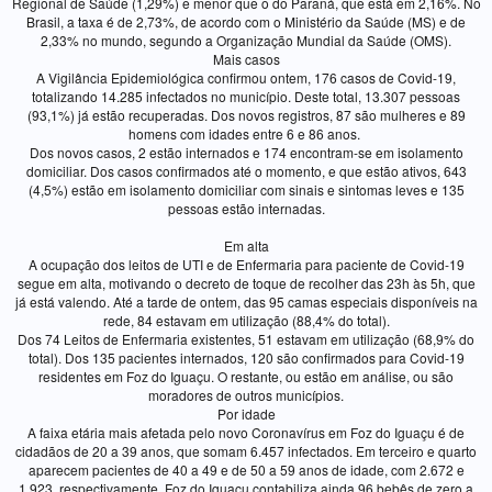
Regional de Saúde (1,29%) e menor que o do Paraná, que está em 2,16%. No
Brasil, a taxa é de 2,73%, de acordo com o Ministério da Saúde (MS) e de
2,33% no mundo, segundo a Organização Mundial da Saúde (OMS).
Mais casos
A Vigilância Epidemiológica confirmou ontem, 176 casos de Covid-19,
totalizando 14.285 infectados no município. Deste total, 13.307 pessoas
(93,1%) já estão recuperadas. Dos novos registros, 87 são mulheres e 89
homens com idades entre 6 e 86 anos.
Dos novos casos, 2 estão internados e 174 encontram-se em isolamento
domiciliar. Dos casos confirmados até o momento, e que estão ativos, 643
(4,5%) estão em isolamento domiciliar com sinais e sintomas leves e 135
pessoas estão internadas.
Em alta
A ocupação dos leitos de UTI e de Enfermaria para paciente de Covid-19
segue em alta, motivando o decreto de toque de recolher das 23h às 5h, que
já está valendo. Até a tarde de ontem, das 95 camas especiais disponíveis na
rede, 84 estavam em utilização (88,4% do total).
Dos 74 Leitos de Enfermaria existentes, 51 estavam em utilização (68,9% do
total). Dos 135 pacientes internados, 120 são confirmados para Covid-19
residentes em Foz do Iguaçu. O restante, ou estão em análise, ou são
moradores de outros municípios.
Por idade
A faixa etária mais afetada pelo novo Coronavírus em Foz do Iguaçu é de
cidadãos de 20 a 39 anos, que somam 6.457 infectados. Em terceiro e quarto
aparecem pacientes de 40 a 49 e de 50 a 59 anos de idade, com 2.672 e
1.923, respectivamente. Foz do Iguaçu contabiliza ainda 96 bebês de zero a