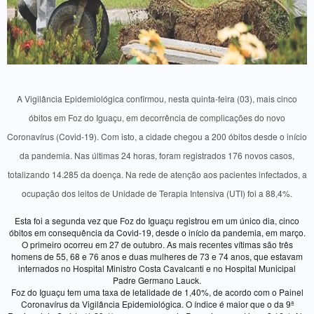
A Vigilância Epidemiológica confirmou, nesta quinta-feira (03), mais cinco
óbitos em Foz do Iguaçu, em decorrência de complicações do novo
Coronavírus (Covid-19). Com isto, a cidade chegou a 200 óbitos desde o início
da pandemia. Nas últimas 24 horas, foram registrados 176 novos casos,
totalizando 14.285 da doença. Na rede de atenção aos pacientes infectados, a
ocupação dos leitos de Unidade de Terapia Intensiva (UTI) foi a 88,4%.
Esta foi a segunda vez que Foz do Iguaçu registrou em um único dia, cinco
óbitos em consequência da Covid-19, desde o início da pandemia, em março.
O primeiro ocorreu em 27 de outubro. As mais recentes vítimas são três
homens de 55, 68 e 76 anos e duas mulheres de 73 e 74 anos, que estavam
internados no Hospital Ministro Costa Cavalcanti e no Hospital Municipal
Padre Germano Lauck.
Foz do Iguaçu tem uma taxa de letalidade de 1,40%, de acordo com o Painel
Coronavírus da Vigilância Epidemiológica. O índice é maior que o da 9ª