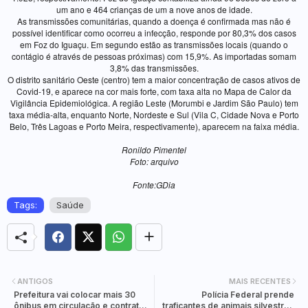
um ano e 464 crianças de um a nove anos de idade.
As transmissões comunitárias, quando a doença é confirmada mas não é
possível identificar como ocorreu a infecção, responde por 80,3% dos casos
em Foz do Iguaçu. Em segundo estão as transmissões locais (quando o
contágio é através de pessoas próximas) com 15,9%. As importadas somam
3,8% das transmissões.
O distrito sanitário Oeste (centro) tem a maior concentração de casos ativos de
Covid-19, e aparece na cor mais forte, com taxa alta no Mapa de Calor da
Vigilância Epidemiológica. A região Leste (Morumbi e Jardim São Paulo) tem
taxa média-alta, enquanto Norte, Nordeste e Sul (Vila C, Cidade Nova e Porto
Belo, Três Lagoas e Porto Meira, respectivamente), aparecem na faixa média.
Ronildo Pimentel
Foto: arquivo
Fonte:GDia
Tags:
Saúde
ANTIGOS
MAIS RECENTES
Prefeitura vai colocar mais 30
Polícia Federal prende
ônibus em circulação e contratar
traficantes de animais silvestres