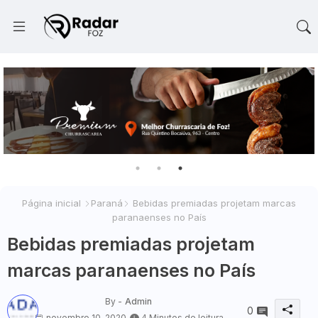
Página inicial
Paraná
Bebidas premiadas projetam marcas
paranaenses no País
Bebidas premiadas projetam
marcas paranaenses no País
By -
Admin
0
novembro 10, 2020
4 Minutos de leitura