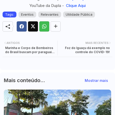
YouTube da Dupla -
Clique Aqui
Tags:
Eventos
Relevantes
Utilidade Pública
ANTIGOS
MAIS RECENTES
Marinha e Corpo de Bombeiros
Foz do Iguaçu dá exemplo no
do Brasil buscam por paraguaios
controle do COVID-19!
no Rio Paraná
Mais conteúdo...
Mostrar mais