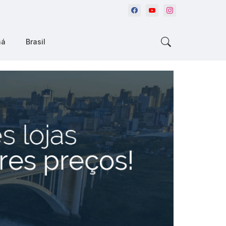
ná
Brasil