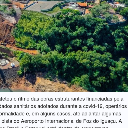
etou o ritmo das obras estruturantes financiadas pela
dados sanitários adotados durante a covid-19, operários
normalidade e, em alguns casos, até adiantar algumas
pista do Aeroporto Internacional de Foz do Iguaçu. A
re Brasil e Paraguai está dentro do cronograma.