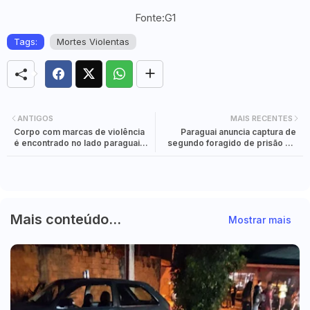
Fonte:G1
Tags:
Mortes Violentas
ANTIGOS
MAIS RECENTES
Corpo com marcas de violência
Paraguai anuncia captura de
é encontrado no lado paraguaio
segundo foragido de prisão de
do Rio Paraná
Pedro Juan Caballero
Mais conteúdo...
Mostrar mais