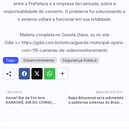
entre a Prefeitura e a empresa terceirizada, sobre a
responsabilidade do conserto. O problema foi solucionando a
o sistema voltará a funcionar em sua totalidade.
Materia completa no Gazeta Diária. ou no site
Gdia >> https://gdia.com.br/noticia/guarda-municipal-opera-
com-115-cameras-de-videomonitoramento
Tags:
Desenvolvimento
Segurança Pública
ANTIGOS
MAIS RECENTES
Inovar! Bar de Foz terá
Itaipu Binacional será submetida
KARAOKÊ, DIA DO CORNO,
a auditorias externas do Brasil e
Campeonato de Truco e até dia
do Paraguai.
de Causos.