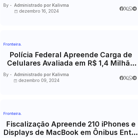
Amizade: Uma Ação Contra o
By -
Administrado por Kalivma
Descaminho
dezembro 16, 2024
Fronteira.
Polícia Federal Apreende Carga de
Celulares Avaliada em R$ 1,4 Milhão
na Fronteira
By -
Administrado por Kalivma
dezembro 09, 2024
Fronteira.
Fiscalização Apreende 210 iPhones e
Displays de MacBook em Ônibus Entr