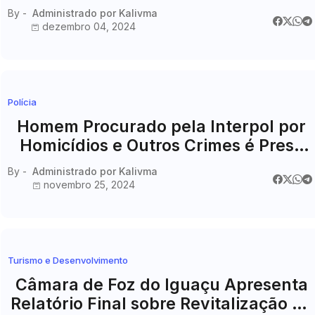
Foz do Iguaçu e Ciudad del Este
By -
Administrado por Kalivma
dezembro 04, 2024
Polícia
Homem Procurado pela Interpol por
Homicídios e Outros Crimes é Preso
em Foz do Iguaçu
By -
Administrado por Kalivma
novembro 25, 2024
Turismo e Desenvolvimento
Câmara de Foz do Iguaçu Apresenta
Relatório Final sobre Revitalização da