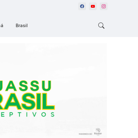
ná
Brasil