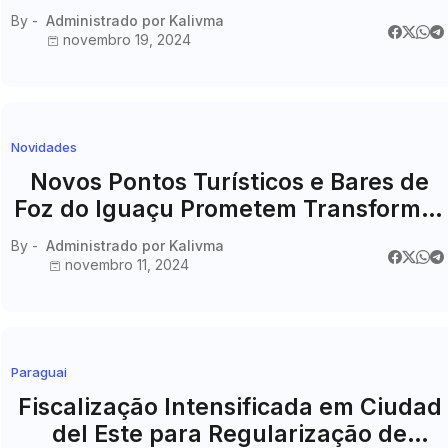
Vila Portes e Jardim Jupira
By -
Administrado por Kalivma
novembro 19, 2024
Novidades
Novos Pontos Turísticos e Bares de
Foz do Iguaçu Prometem Transformar
o Turismo da Cidade entre Fim de
By -
Administrado por Kalivma
2024 e Início de 2025
novembro 11, 2024
Paraguai
Fiscalização Intensificada em Ciudad
del Este para Regularização de