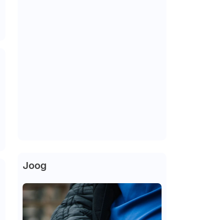
Joog
e